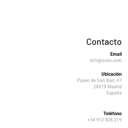
Contacto
Email
info@ooiio.com
Ubicación
Paseo de San Illan, 47
28019 Madrid
España
Teléfono
+34 912 826 219