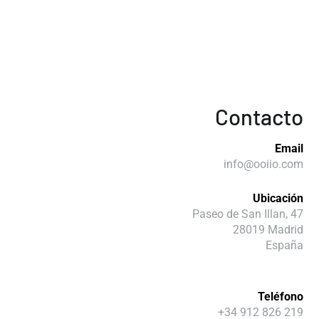
Contacto
Email
info@ooiio.com
Ubicación
Paseo de San Illan, 47
28019 Madrid
España
Teléfono
+34 912 826 219