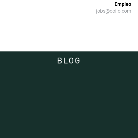
Empleo
jobs@ooiio.com
BLOG