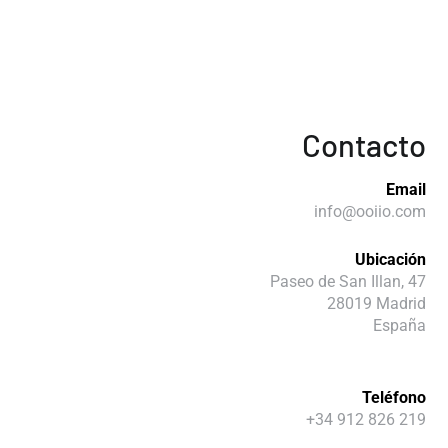
Contacto
Email
info@ooiio.com
Ubicación
Paseo de San Illan, 47
28019 Madrid
España
Teléfono
+34 912 826 219