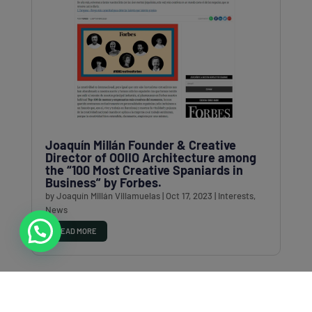
Joaquín Millán Founder & Creative
Director of OOIIO Architecture among
the “100 Most Creative Spaniards in
Business” by Forbes.
by
Joaquín Millán Villamuelas
|
Oct 17, 2023
|
Interests
,
News
READ MORE