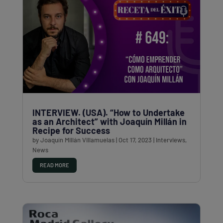
INTERVIEW. (USA). “How to Undertake
as an Architect” with Joaquín Millán in
Recipe for Success
by
Joaquín Millán Villamuelas
|
Oct 17, 2023
|
Interviews
,
News
READ MORE