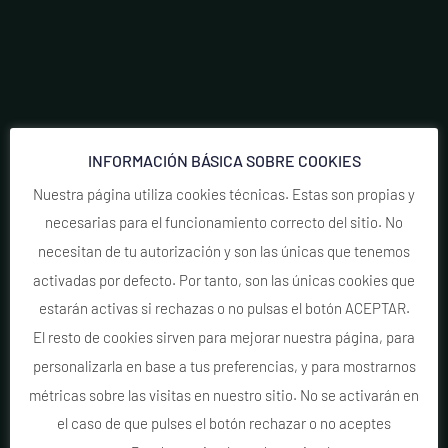
INFORMACIÓN BÁSICA SOBRE COOKIES
Nuestra página utiliza cookies técnicas. Estas son propias y
necesarias para el funcionamiento correcto del sitio. No
necesitan de tu autorización y son las únicas que tenemos
activadas por defecto. Por tanto, son las únicas cookies que
estarán activas si rechazas o no pulsas el botón ACEPTAR.
El resto de cookies sirven para mejorar nuestra página, para
personalizarla en base a tus preferencias, y para mostrarnos
métricas sobre las visitas en nuestro sitio. No se activarán en
el caso de que pulses el botón rechazar o no aceptes