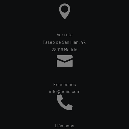

Ver ruta
Paseo de San Illan, 47,
28019 Madrid

Escríbenos
info@ooiio.com

Llámanos