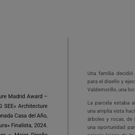
Una familia decidió
para el diseño y eje
Valdemorillo, una loc
ture Madrid Award –
La parcela estaba a
G SEE» Architecture
una amplia vista hac
onada Casa del Año,
árboles y rocas, de 
ra» Finalista, 2024.
una oportunidad par
ner – Mejor Diseño