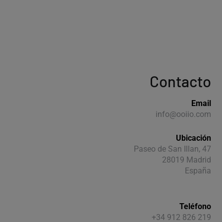
Contacto
Email
info@ooiio.com
Ubicación
Paseo de San Illan, 47
28019 Madrid
España
Teléfono
+34 912 826 219