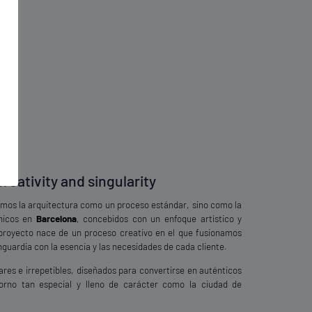
reativity and singularity
mos la arquitectura como un proceso estándar, sino como la
únicos en
Barcelona
, concebidos con un enfoque artístico y
proyecto nace de un proceso creativo en el que fusionamos
guardia con la esencia y las necesidades de cada cliente.
ares e irrepetibles, diseñados para convertirse en auténticos
orno tan especial y lleno de carácter como la ciudad de