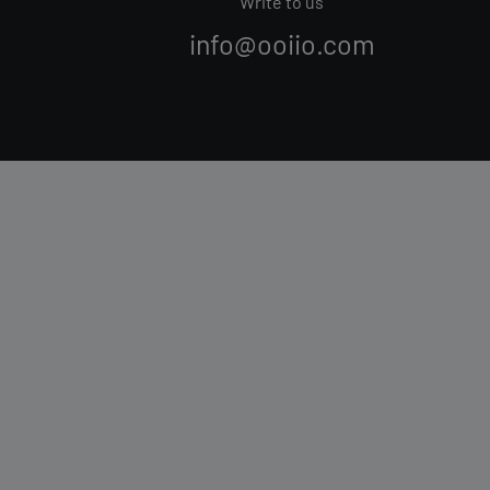
Write to us
info@ooiio.com