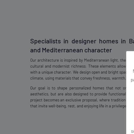
Specialists in designer homes in B
and Mediterranean character
Our architecture is inspired by Mediterranean light, the pro
cultural and modernist richness. These elements allow u
with a unique character. We design open and bright spaces 
climate, using materials that convey freshness, warmth, an
p
Our goal is to shape personalized homes that not only s
aesthetics, but are also designed to provide functionality 
project becomes an exclusive proposal, where tradition an
that invite well-being, rest, and enjoying life in a privileged 
s