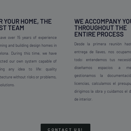
R YOUR HOME, THE
WE ACCOMPANY YO
ST TEAM
THROUGHOUT THE
ENTIRE PROCESS
ave over 15 years of experience
Desde la primera reunión has
ning and building design homes in
entrega de llaves, nos ocupam
elona. During this time, we have
todo: entendemos tus necesid
ected our own system capable of
diseñamos espacios a med
ging any idea to life: quality
gestionamos la documentac
tecture without risks or problems,
licencias, calculamos el presupu
solutions.
dirigimos la obra y cuidamos el 
de interior.
CONTACT US!