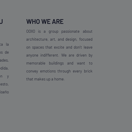
U
WHO WE ARE
OOIIO is a group passionate about
architecture, art, and design, focused
ta la
on spaces that excite and don’t leave
os de
anyone indifferent. We are driven by
ades,
memorable buildings and want to
ida,
convey emotions through every brick
ión y
that makes up a home.
esto,
diseño