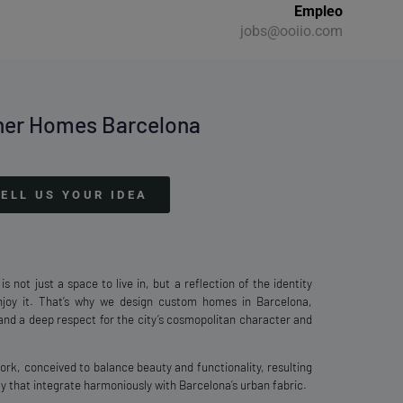
Empleo
jobs@ooiio.com
ner Homes Barcelona
TELL US YOUR IDEA
s not just a space to live in, but a reflection of the identity
njoy it. That’s why we design custom homes in Barcelona,
 and a deep respect for the city’s cosmopolitan character and
rk, conceived to balance beauty and functionality, resulting
ty that integrate harmoniously with Barcelona’s urban fabric.