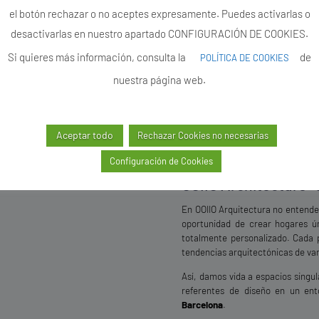
el botón rechazar o no aceptes expresamente. Puedes activarlas o
desactivarlas en nuestro apartado CONFIGURACIÓN DE COOKIES.
Si quieres más información, consulta la
de
POLÍTICA DE COOKIES
nuestra página web.
Aceptar todo
Rechazar Cookies no necesarias
Configuración de Cookies
OOIIO Architecture: c
En OOIIO Arquitectura no entende
oportunidad de crear hogares 
totalmente personalizado. Cada 
tendencias arquitectónicas de van
Así, damos vida a espacios singul
referentes de diseño en un ent
Barcelona
.