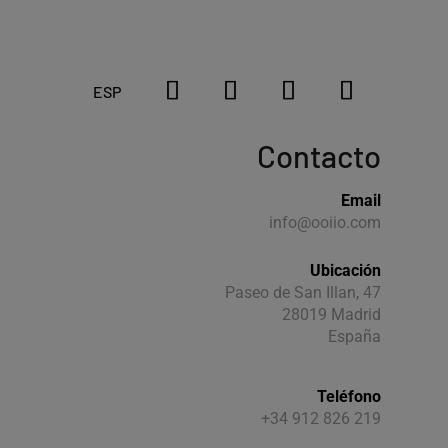
ESP
Contacto
Email
info@ooiio.com
Ubicación
Paseo de San Illan, 47
28019 Madrid
España
Teléfono
+34 912 826 219