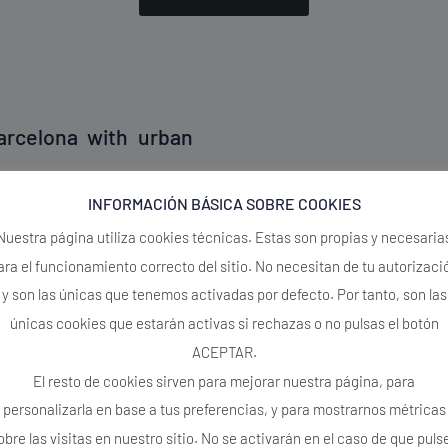
arcelona with urban
ximity to the sea, and Barcelona’s
INFORMACIÓN BÁSICA SOBRE COOKIES
s to design modern, custom homes
Nuestra página utiliza cookies técnicas. Estas son propias y necesaria
that make the most of Barcelona’s
d contemporaneity.
ara el funcionamiento correcto del sitio. No necesitan de tu autorizaci
y son las únicas que tenemos activadas por defecto. Por tanto, son las
tand out for their contemporary
and comfort in everyday life. Each
únicas cookies que estarán activas si rechazas o no pulsas el botón
d innovation meet to create homes
ACEPTAR.
environment like
Barcelona
.
El resto de cookies sirven para mejorar nuestra página, para
personalizarla en base a tus preferencias, y para mostrarnos métricas
obre las visitas en nuestro sitio. No se activarán en el caso de que puls