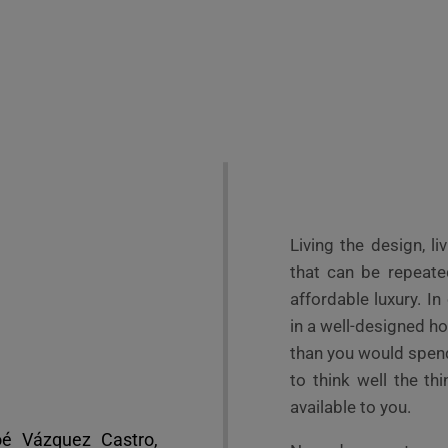
Living the design, liv
that can be repeate
affordable luxury. In
in a well-designed h
than you would spend
to think well the t
available to you.
loé Vázquez Castro,