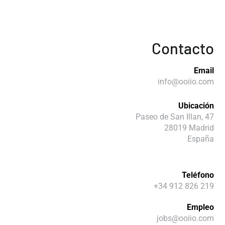
Contacto
Email
info@ooiio.com
Ubicación
Paseo de San Illan, 47
28019 Madrid
España
Teléfono
+34 912 826 219
Empleo
jobs@ooiio.com