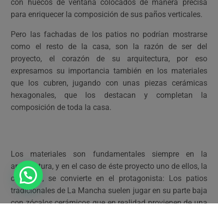
con huecos de ventana colocados de manera precisa
para enriquecer la composición de sus paños verticales.
Pero las fachadas de los patios no podrían mostrarse
como el resto de la casa, son la razón de ser del
proyecto, el corazón de su arquitectura, por eso
expresamos su importancia también en los materiales
que los cubren, jugando con unas piezas cerámicas
hexagonales, que los destacan y completan la
composición de toda la casa.
Los materiales son fundamentales siempre en la
arquitectura, y en el caso de éste proyecto uno de ellos, la
cerámica, se convierte en el protagonista: Los patios
tradicionales de La Mancha suelen jugar en su parte baja
con zócalos cerámicos que en realidad provienen de una
tradición mucho más antigua de las distintas culturas