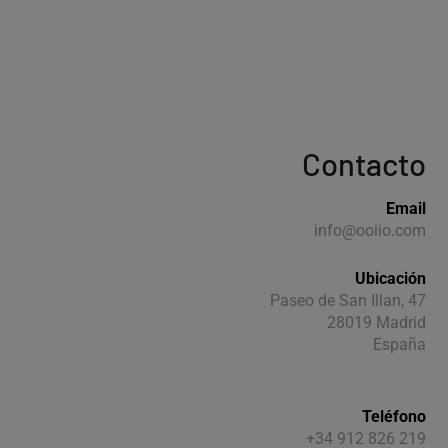
Contacto
Email
info@ooiio.com
Ubicación
Paseo de San Illan, 47
28019 Madrid
España
Teléfono
+34 912 826 219