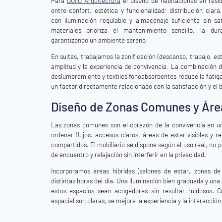
Para
OOIIO Arquitectura
el diseño de habitaciones en resid
entre confort, estética y funcionalidad: distribución clar
con iluminación regulable y almacenaje suficiente sin sa
materiales prioriza el mantenimiento sencillo, la dur
garantizando un ambiente sereno.
En suites, trabajamos la zonificación (descanso, trabajo, es
amplitud y la experiencia de convivencia. La combinación d
deslumbramiento y textiles fonoabsorbentes reduce la fatiga
un factor directamente relacionado con la satisfacción y el b
Diseño de Zonas Comunes y Área
Las zonas comunes son el corazón de la convivencia en una
ordenar flujos: accesos claros, áreas de estar visibles y re
compartidos. El mobiliario se dispone según el uso real, no 
de encuentro y relajación sin interferir en la privacidad.
Incorporamos áreas híbridas (salones de estar, zonas de
distintas horas del día. Una iluminación bien graduada y un
estos espacios sean acogedores sin resultar ruidosos. C
espacial son claras, se mejora la experiencia y la interacción