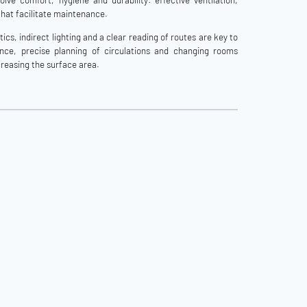
lve comfort, hygiene and durability: effective ventilation,
that facilitate maintenance.
ics, indirect lighting and a clear reading of routes are key to
ence, precise planning of circulations and changing rooms
creasing the surface area.