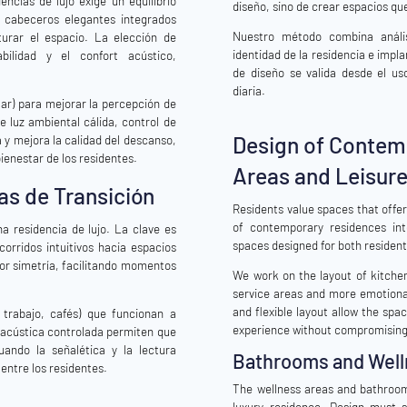
encias de lujo exige un equilibrio
diseño, sino de crear espacios que
a, cabeceros elegantes integrados
Nuestro método combina anális
turar el espacio. La elección de
identidad de la residencia e impl
abilidad y el confort acústico,
de diseño se valida desde el uso
diaria.
tar) para mejorar la percepción de
e luz ambiental cálida, control de
Design of Contem
 y mejora la calidad del descanso,
ienestar de los residentes.
Areas and Leisur
s de Transición
Residents value spaces that offe
of contemporary residences int
 residencia de lujo. La clave es
spaces designed for both resident
corridos intuitivos hacia espacios
por simetría, facilitando momentos
We work on the layout of kitchen
service areas and more emotiona
and flexible layout allow the spa
 trabajo, cafés) que funcionan a
experience without compromising
a acústica controlada permiten que
uando la señalética y la lectura
Bathrooms and Well
 entre los residentes.
The wellness areas and bathrooms