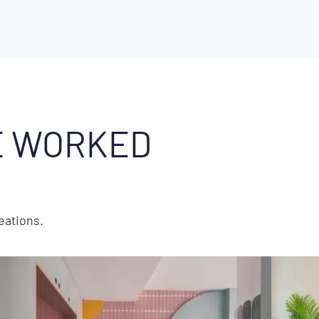
E WORKED
reations.