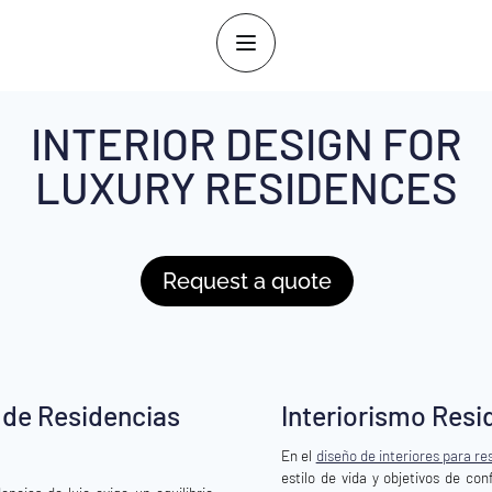
INTERIOR DESIGN FOR
LUXURY RESIDENCES
Request a quote
 de Residencias
Interiorismo Resi
En el
diseño de interiores para re
estilo de vida y objetivos de con