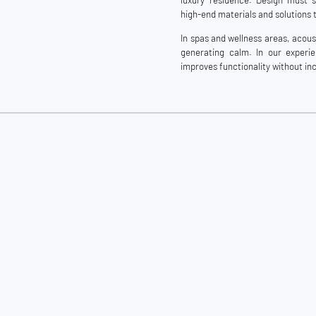
luxury residence. Design must so
high-end materials and solutions 
In spas and wellness areas, acoust
generating calm. In our experi
improves functionality without in