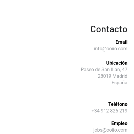
Contacto
Email
info@ooiio.com
Ubicación
Paseo de San Illan, 47
28019 Madrid
España
Teléfono
+34 912 826 219
Empleo
jobs@ooiio.com