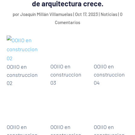
de arquitectura crece.
por
Joaquín Millán Villamuelas
|
Oct 17, 2023
|
Noticias
|
0
Comentarios
OOIIO en
OOIIO en
OOIIO en
construccion
construccion
construccion
03
04
02
OOIIO en
OOIIO en
OOIIO en
construccion
construccion
construccion