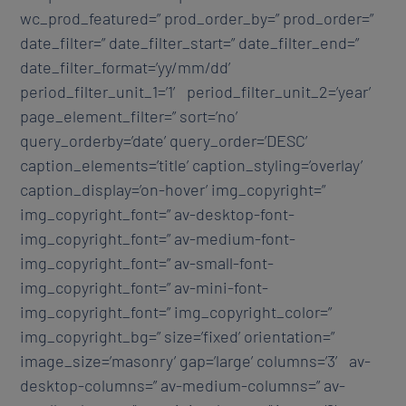
wc_prod_featured=” prod_order_by=” prod_order=”
date_filter=” date_filter_start=” date_filter_end=”
date_filter_format=’yy/mm/dd’
period_filter_unit_1=’1′ period_filter_unit_2=’year’
page_element_filter=” sort=’no’
query_orderby=’date’ query_order=’DESC’
caption_elements=’title’ caption_styling=’overlay’
caption_display=’on-hover’ img_copyright=”
img_copyright_font=” av-desktop-font-
img_copyright_font=” av-medium-font-
img_copyright_font=” av-small-font-
img_copyright_font=” av-mini-font-
img_copyright_font=” img_copyright_color=”
img_copyright_bg=” size=’fixed’ orientation=”
image_size=’masonry’ gap=’large’ columns=’3′ av-
desktop-columns=” av-medium-columns=” av-