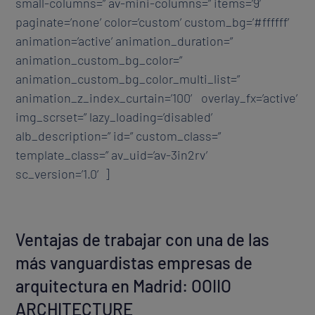
small-columns=” av-mini-columns=” items=’9′
paginate=’none’ color=’custom’ custom_bg=’#ffffff’
animation=’active’ animation_duration=”
animation_custom_bg_color=”
animation_custom_bg_color_multi_list=”
animation_z_index_curtain=’100′ overlay_fx=’active’
img_scrset=” lazy_loading=’disabled’
alb_description=” id=” custom_class=”
template_class=” av_uid=’av-3in2rv’
sc_version=’1.0′]
Ventajas de trabajar con una de las
más vanguardistas empresas de
arquitectura en Madrid: OOIIO
ARCHITECTURE