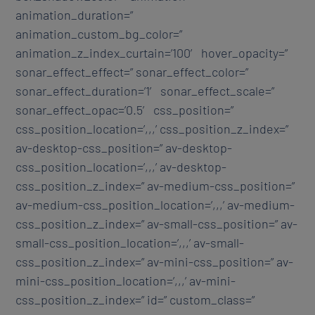
animation_duration=”
animation_custom_bg_color=”
animation_z_index_curtain=’100′ hover_opacity=”
sonar_effect_effect=” sonar_effect_color=”
sonar_effect_duration=’1′ sonar_effect_scale=”
sonar_effect_opac=’0.5′ css_position=”
css_position_location=’,,,’ css_position_z_index=”
av-desktop-css_position=” av-desktop-
css_position_location=’,,,’ av-desktop-
css_position_z_index=” av-medium-css_position=”
av-medium-css_position_location=’,,,’ av-medium-
css_position_z_index=” av-small-css_position=” av-
small-css_position_location=’,,,’ av-small-
css_position_z_index=” av-mini-css_position=” av-
mini-css_position_location=’,,,’ av-mini-
css_position_z_index=” id=” custom_class=”