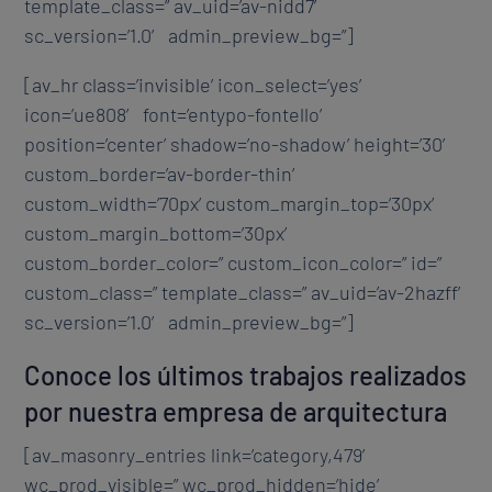
template_class=” av_uid=’av-nidd7′
sc_version=’1.0′ admin_preview_bg=”]
[av_hr class=’invisible’ icon_select=’yes’
icon=’ue808′ font=’entypo-fontello’
position=’center’ shadow=’no-shadow’ height=’30’
custom_border=’av-border-thin’
custom_width=’70px’ custom_margin_top=’30px’
custom_margin_bottom=’30px’
custom_border_color=” custom_icon_color=” id=”
custom_class=” template_class=” av_uid=’av-2hazff’
sc_version=’1.0′ admin_preview_bg=”]
Conoce los últimos trabajos realizados
por nuestra empresa de arquitectura
[av_masonry_entries link=’category,479′
wc_prod_visible=” wc_prod_hidden=’hide’