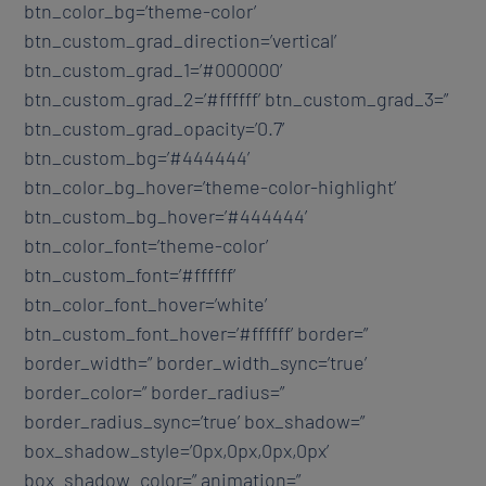
btn_color_bg=’theme-color’
btn_custom_grad_direction=’vertical’
btn_custom_grad_1=’#000000′
btn_custom_grad_2=’#ffffff’ btn_custom_grad_3=”
btn_custom_grad_opacity=’0.7′
btn_custom_bg=’#444444′
btn_color_bg_hover=’theme-color-highlight’
btn_custom_bg_hover=’#444444′
btn_color_font=’theme-color’
btn_custom_font=’#ffffff’
btn_color_font_hover=’white’
btn_custom_font_hover=’#ffffff’ border=”
border_width=” border_width_sync=’true’
border_color=” border_radius=”
border_radius_sync=’true’ box_shadow=”
box_shadow_style=’0px,0px,0px,0px’
box_shadow_color=” animation=”