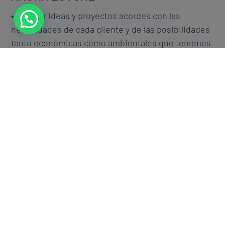
• Diseñar ideas y proyectos acordes con las
necesidades de cada cliente y de las posibilidades
tanto económicas como ambientales que tenemos
de partida. Siempre buscando sostenibilidad,
salubridad, estética y confort en nuestras
casas de
diseño
y nuestras construcciones.
• Trabajar de manera segura y conforme a la actual
legislación.
• Adaptarse siempre a los presupuestos
establecidos.
• Construir un proyecto eficiente y económico,
minimizando la posibilidad de complicaciones
durante la obra.
• Diseñar ambientes con espacios totalmente
optimizados, considerar el cuidado por la
naturaleza y garantizar la calidad de vida de las