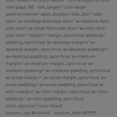
link=’page,156′ link_target=” size=’large’
position=’center’ label_display=” title_attr=” size-
text=” av-desktop-font-size-text=” av-medium-font-
size-text=” av-small-font-size-text=” av-mini-font-
size-text=” margin=” margin_sync=’true’ padding=”
padding_sync=’true’ av-desktop-margin=” av-
desktop-margin_sync=’true’ av-desktop-padding=”
av-desktop-padding_sync=’true’ av-medium-
margin=” av-medium-margin_sync=’true’ av-
medium-padding=” av-medium-padding_sync=’true’
av-small-margin=” av-small-margin_sync=’true’ av-
small-padding=” av-small-padding_sync=’true’ av-
mini-margin=” av-mini-margin_sync=’true’ av-mini-
padding=” av-mini-padding_sync=’true’
color_options=” color=’black’
custom_bg=’#444444′ custom_font=’#ffffff’