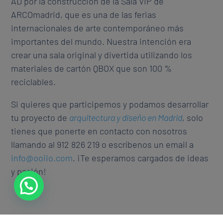
AD por la construcción de la Sala VIP de
ARCOmadrid, que es una de las ferias
internacionales de arte contemporáneo más
importantes del mundo. Nuestra intención era
crear una sala original y divertida utilizando los
materiales de cartón QBOX que son 100 %
reciclables.
Si quieres que participemos y podamos desarrollar
tu proyecto de
arquitectura y diseño en Madrid
, solo
tienes que ponerte en contacto con nosotros
llamando al 912 826 219 o escríbenos un email a
info@ooiio.com
. ¡Te esperamos cargados de ideas
y pasión!