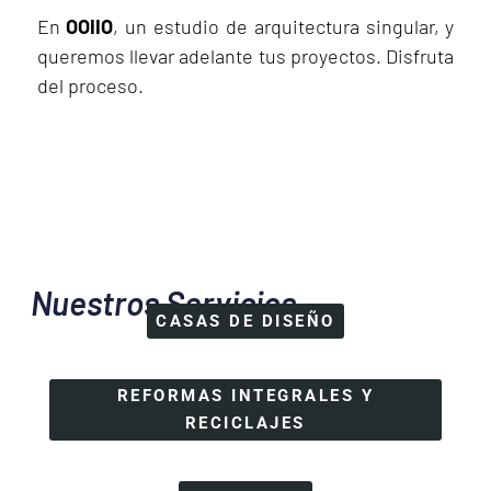
En
OOIIO
, un estudio de arquitectura singular, y
queremos llevar adelante tus proyectos. Disfruta
del proceso.
Nuestros Servicios
CASAS DE DISEÑO
CASAS DE DISEÑO
REFORMAS INTEGRALES Y
FLEXLIVING
DISEÑO DE INTERIORES
RECICLAJES
REFORMAS INTEGRALES Y RECICLAJES
EDIFICIOS RESIDENCIALES
CAMBIO DE USO