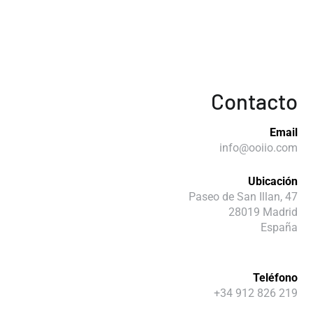
Contacto
Email
info@ooiio.com
Ubicación
Paseo de San Illan, 47
28019 Madrid
España
Teléfono
+34 912 826 219