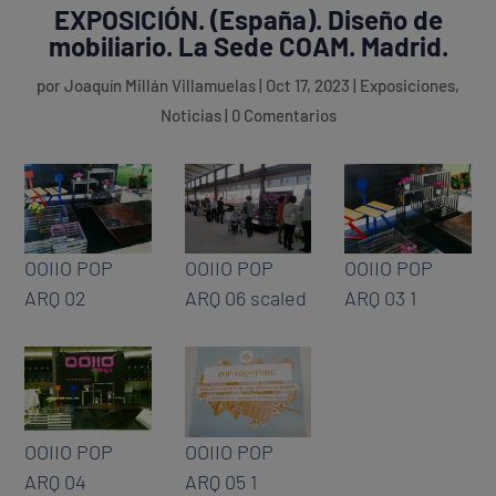
EXPOSICIÓN. (España). Diseño de
mobiliario. La Sede COAM. Madrid.
por
Joaquín Millán Villamuelas
|
Oct 17, 2023
|
Exposiciones
,
Noticias
|
0 Comentarios
OOIIO POP
OOIIO POP
OOIIO POP
ARQ 02
ARQ 06 scaled
ARQ 03 1
OOIIO POP
OOIIO POP
ARQ 04
ARQ 05 1