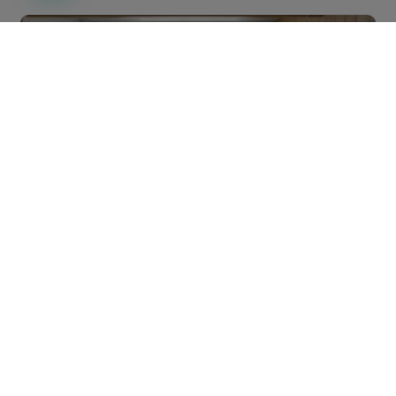
Diferencia entre casa de diseño, casa
modular y casa prefabricada
por
Joaquín Millán Villamuelas
|
Ago 6, 2026
|
LEER MÁS