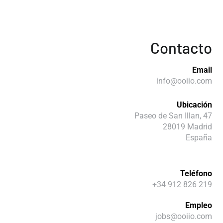
Contacto
Email
info@ooiio.com
Ubicación
Paseo de San Illan, 47
28019 Madrid
España
Teléfono
+34 912 826 219
Empleo
jobs@ooiio.com