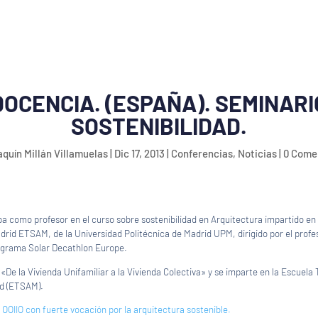
DOCENCIA. (ESPAÑA). SEMINARI
SOSTENIBILIDAD.
quín Millán Villamuelas
|
Dic 17, 2013
|
Conferencias
,
Noticias
|
0 Come
pa como profesor en el curso sobre sostenibilidad en Arquitectura impartido en
drid ETSAM, de la Universidad Politécnica de Madrid UPM, dirigido por el profe
ograma Solar Decathlon Europe.
 «De la Vivienda Unifamiliar a la Vivienda Colectiva» y se imparte en la Escuela
id (ETSAM).
OOIIO con fuerte vocación por la arquitectura sostenible.