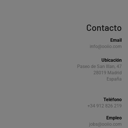
Contacto
Email
info@ooiio.com
Ubicación
Paseo de San Illan, 47
28019 Madrid
España
Teléfono
+34 912 826 219
Empleo
jobs@ooiio.com