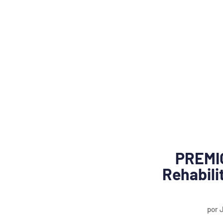
PREMIO
Rehabili
por
J