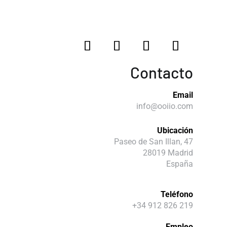
Contacto
Email
info@ooiio.com
Ubicación
Paseo de San Illan, 47
28019 Madrid
España
Teléfono
+34 912 826 219
Empleo