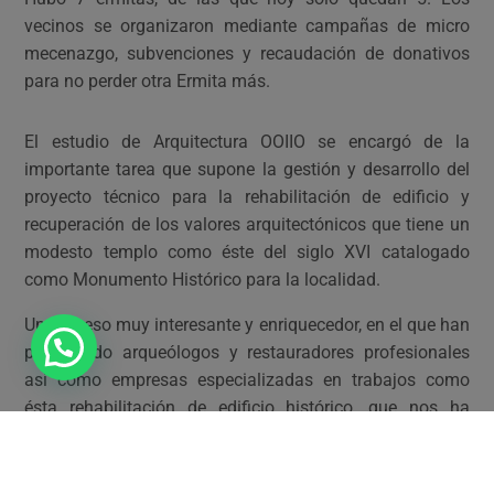
vecinos se organizaron mediante campañas de micro
mecenazgo, subvenciones y recaudación de donativos
para no perder otra Ermita más.
El estudio de Arquitectura OOIIO se encargó de la
importante tarea que supone la gestión y desarrollo del
proyecto técnico para la rehabilitación de edificio y
recuperación de los valores arquitectónicos que tiene un
modesto templo como éste del siglo XVI catalogado
como Monumento Histórico para la localidad.
Un proceso muy interesante y enriquecedor, en el que han
participado arqueólogos y restauradores profesionales
así como empresas especializadas en trabajos como
ésta rehabilitación de edificio histórico, que nos ha
llevado a descubrir muchas sorpresas que no
imaginábamos al principio. Los aparentemente humildes
muros de la ermita escondían varios frescos, hornacinas