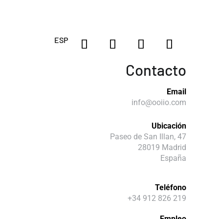
ESP
Contacto
Email
info@ooiio.com
Ubicación
Paseo de San Illan, 47
28019 Madrid
España
Teléfono
+34 912 826 219
Empleo