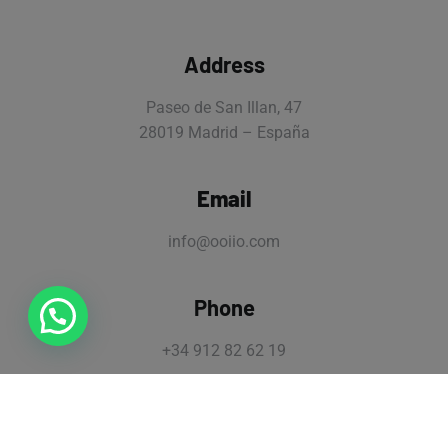
Address
Paseo de San Illan, 47
28019 Madrid – España
Email
info@ooiio.com
Phone
+34 912 82 62 19